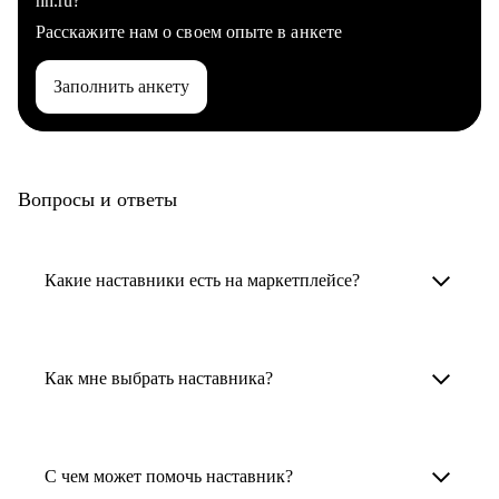
hh.ru?
Расскажите нам о своем опыте в анкете
Заполнить анкету
Вопросы и ответы
Какие наставники есть на маркетплейсе?
Карьерные наставники — это HR-
специалисты, карьерные консультанты,
Как мне выбрать наставника?
психологи, резюмерайтеры и менторы.
Умный поиск поможет в три клика выбрать
Менторы работают в ИТ, дизайне, других
наставника для достижения вашей цели.
С чем может помочь наставник?
узкоспециализированных сферах. Они