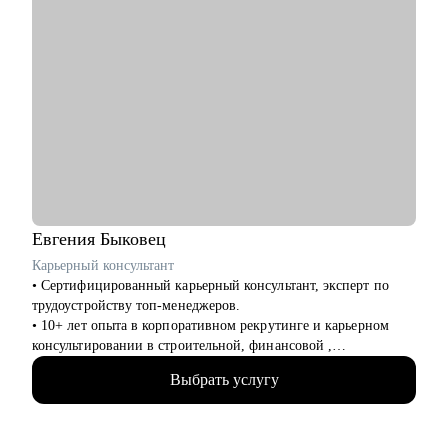
Евгения
Быковец
Карьерный консультант
• Сертифицированный карьерный консультант, эксперт по
трудоустройству топ-менеджеров.
• 10+ лет опыта в корпоративном рекрутинге и карьерном
консультировании в строительной, финансовой ,
производственной сферах — знаю, как думают HR и какие
Выбрать услугу
решения принимают первые лица компаний.
• Подтвержденная экспертиза — член Ассоциации
Карьерного Консультирования и Сопровождения (АККС),
являюсь внутренним карьерным консультантом в ПАО