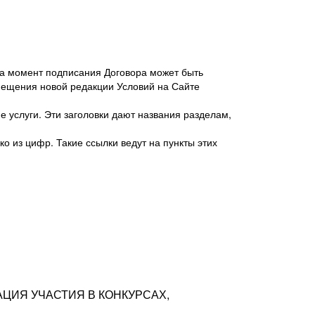
 на момент подписания Договора может быть
мещения новой редакции Условий на Сайте
 услуги. Эти заголовки дают названия разделам,
о из цифр. Такие ссылки ведут на пункты этих
антер», ИНН 7718620740, адрес: 125047,
одская территория Муниципальный округ
я улица, дом 48, помещ. 25
ых резюме с предложениями Соискателей
АЦИЯ УЧАСТИЯ В КОНКУРСАХ,
тра контактной информации Соискателя
тор сайтов: hh.ru, talantix.ru и других
 из Типов регистраций.
луг