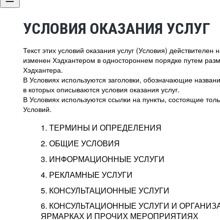
УСЛОВИЯ ОКАЗАНИЯ УСЛУГ
Текст этих условий оказания услуг (Условия) действителен
изменен Хэдхантером в одностороннем порядке путем раз
Хэдхантера.
В Условиях используются заголовки, обозначающие название
в которых описываются условия оказания услуг.
В Условиях используются ссылки на пункты, состоящие тольк
Условий.
1. ТЕРМИНЫ И ОПРЕДЕЛЕНИЯ
2. ОБЩИЕ УСЛОВИЯ
3. ИНФОРМАЦИОННЫЕ УСЛУГИ
1.1. Хэдхантер, или
Хэдхантер, ООО «Хэдх
4. РЕКЛАМНЫЕ УСЛУГИ
HeadHunter, или
г. Москва, внутригор
2.1. Типы и статусы регистрации
5. КОНСУЛЬТАЦИОННЫЕ УСЛУГИ
Исполнитель
Тверской,
2-я
Брестска
Типы регистрации
3.1. Предоставление доступа к базе данн
2.2. Активация услуг
6. КОНСУЛЬТАЦИОННЫЕ УСЛУГИ И ОРГАНИЗ
о трудоустройстве с возможностью просмо
Описание и активация
ЯРМАРКАХ И ПРОЧИХ МЕРОПРИЯТИЯХ
Хэдхантер — администра
2.1.1. Заказчику может быть присвоен один
4.0. Общие условия оказания рекламных ус