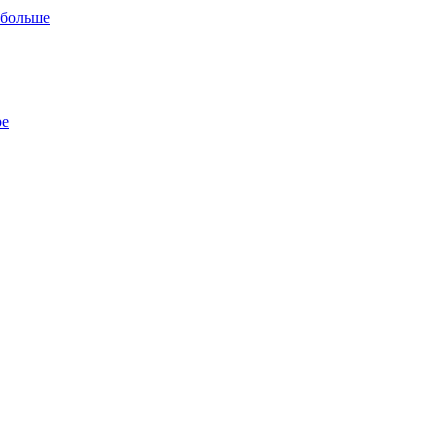
 больше
ре