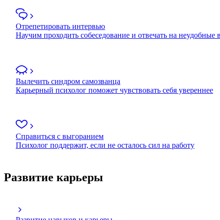
Отрепетировать интервью
Научим проходить собеседование и отвечать на неудобные
Вылечить синдром самозванца
Карьерный психолог поможет чувствовать себя увереннее
Справиться с выгоранием
Психолог поддержит, если не осталось сил на работу
Развитие карьеры
Развитие навыков и карьеры