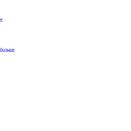
ре
 больше