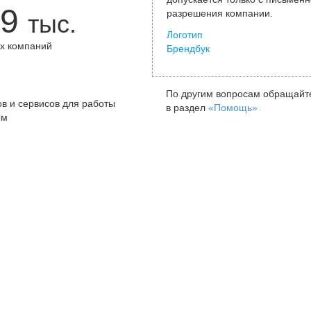
9
разрешения компании.
тыс.
Логотип
х компаний
Брендбук
+
По другим вопросам обращайт
в и сервисов для работы
в раздел
«Помощь»
ом
Санкт-Петербург
Я
ул. Жуковского, д. 19, особняк
ул