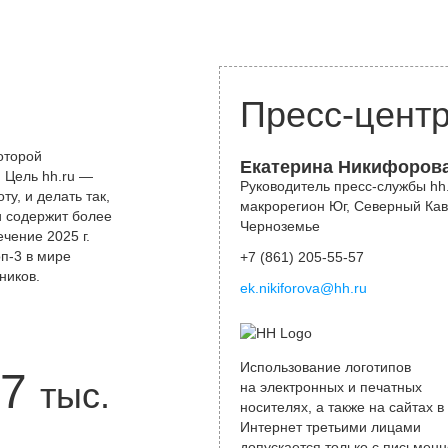
Пресс-цент
оторой
Екатерина Никифоров
 Цель hh.ru —
Руководитель пресс-службы hh.
у, и делать так,
макрорегион Юг, Северный Кав
и содержит более
Черноземье
чение 2025 г.
оп-3 в мире
+7 (861) 205-55-57
ников.
ek.nikiforova@hh.ru
Использование логотипов
7
тыс.
на электронных и печатных
носителях, а также на сайтах в
Интернет третьими лицами
допускается только с письменн