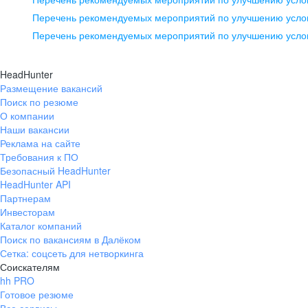
pr@ural.hh.ru
Перечень рекомендуемых мероприятий по улучшению услов
Перечень рекомендуемых мероприятий по улучшению усло
Новосибирск
ул. Большевистская, д. 35,
HeadHunter
помещение 21
Размещение вакансий
Поиск по резюме
+7 383 207-94-64
О компании
pr@nsk.hh.ru
Наши вакансии
Реклама на сайте
Требования к ПО
Безопасный HeadHunter
HeadHunter API
Партнерам
Инвесторам
Каталог компаний
Поиск по вакансиям в Далёком
Сетка: соцсеть для нетворкинга
Соискателям
hh PRO
Готовое резюме