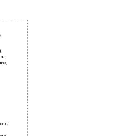
р
а
ru,
каз,
 сети
ого