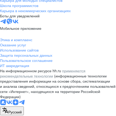
Карьера для молодых специалистов
pr@nsk.hh.ru
Школа программистов
Карьера в некоммерческих организациях
Минск
Боты для уведомлений
пр-т Дзержинского, д. 57,
10 этаж, помещение 45-1
Мобильное приложение
+375 (17)
336-03-02
Этика и комплаенс
pr@rabota.by
Оказание услуг
Использование сайтов
Алматы
Защита персональных данных
Пользовательское соглашение
пр. Абая, д. 151, БЦ Алатау,
ИТ аккредитация
12 этаж, офис 1209
На информационном ресурсе hh.ru
применяются
+7 727 232-13-13
рекомендательные технологии
(информационные технологии
pr@headhunter.com.kz
предоставления информации на основе сбора, систематизации
и анализа сведений, относящихся к предпочтениям пользователей
сети «Интернет», находящихся на территории Российской
Федерации)
Русский