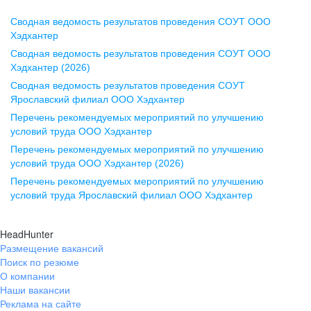
Сводная ведомость результатов проведения СОУТ ООО
Воронеж
Хэдхантер
Сводная ведомость результатов проведения СОУТ ООО
ул. Комиссаржевской, д. 10,
Хэдхантер (2026)
офис 1212
Сводная ведомость результатов проведения СОУТ
+7 473 280-05-05
Ярославский филиал ООО Хэдхантер
pr@vrn.hh.ru
Перечень рекомендуемых мероприятий по улучшению
условий труда ООО Хэдхантер
Казань
Перечень рекомендуемых мероприятий по улучшению
ул. Спартаковская, д. 2А, этаж 3,
условий труда ООО Хэдхантер (2026)
помещение 15
Перечень рекомендуемых мероприятий по улучшению
условий труда Ярославский филиал ООО Хэдхантер
+7 843 212-12-50
pr@kzn.hh.ru
HeadHunter
Размещение вакансий
Екатеринбург
Поиск по резюме
ул. Боевых Дружин, стр. 20,
О компании
5 этаж, офис 505, 521
Наши вакансии
Реклама на сайте
+7 343 226-79-99