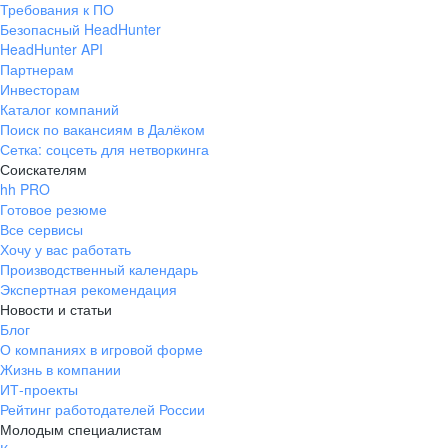
Требования к ПО
pr@ural.hh.ru
Безопасный HeadHunter
HeadHunter API
Краснодар
Партнерам
Инвесторам
ул. Янковского, д. 169, 7 этаж,
Каталог компаний
706 каб.
Поиск по вакансиям в Далёком
+7 861 205-55-57
Сетка: соцсеть для нетворкинга
pr@krd.hh.ru
Соискателям
hh PRO
Готовое резюме
Владивосток
Все сервисы
пер. Ланинский д. 4, офис 3.4
Хочу у вас работать
Производственный календарь
+7 423 202-33-28
Экспертная рекомендация
pr@dv.hh.ru
Новости и статьи
Блог
Новосибирск
О компаниях в игровой форме
Жизнь в компании
ул. Большевистская, д. 35,
ИТ-проекты
помещение 21
Рейтинг работодателей России
+7 383 207-94-64
Молодым специалистам