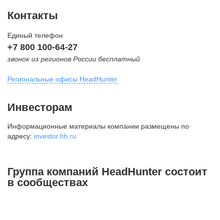
Контакты
Единый телефон
+7 800 100-64-27
звонок из регионов России бесплатный
Региональные офисы HeadHunter
Москва
Инвесторам
внутригородская территория
Информационные материалы компании размещены по
Муниципальный округ Тверской,
адресу:
investor.hh.ru
2-я Брестская ул., д. 48,
помещение 25
+7 495 974-64-27
Группа компаний HeadHunter состоит
+7 495 980-64-27
в сообществах
+7 495 134-92-24
press@hh.ru