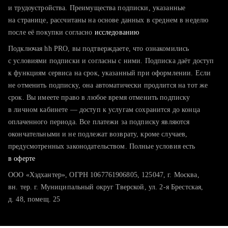
тратите много времени на поиск и вручную поднимаете
и трудоустройства. Преимущества подписки, указанные
резюме
на странице, рассчитаны на основе данных в среднем в неделю
после её покупки согласно
хотите сравнить себя с конкурентами и оценить шансы
исследованию
Подключая hh PRO, вы подтверждаете, что ознакомились
с условиями подписки и согласны с ними. Подписка даёт доступ
к функциям сервиса на срок, указанный при оформлении. Если
не отменить подписку, она автоматически продлится на тот же
срок. Вы имеете право в любое время отменить подписку
в личном кабинете — доступ к услугам сохранится до конца
оплаченного периода. Все платежи за подписку являются
окончательными и не подлежат возврату, кроме случаев,
предусмотренных законодательством. Полные условия есть
в оферте
ООО «Хэдхантер», ОГРН 1067761906805, 125047, г. Москва,
вн. тер. г. Муниципальный округ Тверской, ул. 2-я Брестская,
д. 48, помещ. 25